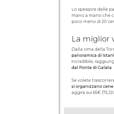
Lo spessore delle pa
mano a mano che ci s
poco meno di 20 cent
La miglior 
Dalla cima della Tor
panoramica di Istan
incredibile,
raggiung
dal Ponte di Galata
.
Se volete trascorrer
si organizzano cene 
aggira sui 65
€
(75,12