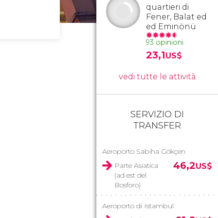
quartieri di
Fener, Balat ed
ed Eminönü
93 opinioni
23,1
US$
vedi tutte le attività
SERVIZIO DI
TRANSFER
Aeroporto Sabiha Gökçen
46,2
Parte Asiatica
US$
(ad est del
Bosforo)
Aeroporto di Istambul