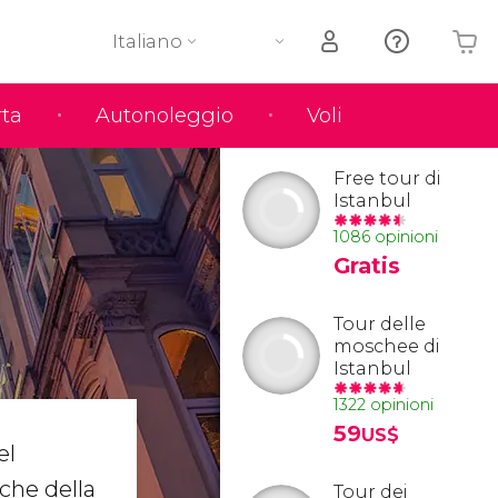
Italiano
rta
Autonoleggio
Voli
Il tuo carrello è vuoto
Free tour di
Istanbul
1086 opinioni
Gratis
Tour delle
moschee di
Istanbul
1322 opinioni
59
US$
el
che della
Tour dei