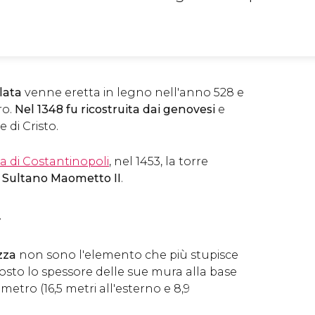
lata
venne eretta in legno nell'anno 528 e
ro.
Nel 1348 fu ricostruita dai genovesi
e
 di Cristo.
a di Costantinopoli
, nel 1453, la torre
l
Sultano Maometto II
.
i
zza
non sono l'elemento che più stupisce
tosto lo spessore delle sue mura alla base
iametro (16,5 metri all'esterno e 8,9