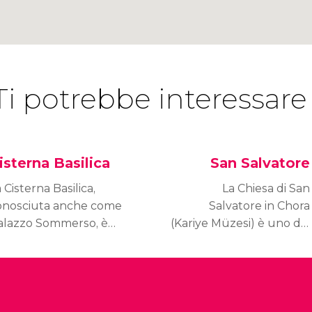
Ti potrebbe interessare
isterna Basilica
San Salvatore
 Cisterna Basilica,
La Chiesa di San
onosciuta anche come
Salvatore in Chora
alazzo Sommerso, è
(Kariye Müzesi) è uno dei
a delle cisterne più
migliori esempi dell'arte
portanti di Istanbul.
bizantina del mondo.
Vieni a scoprirla!