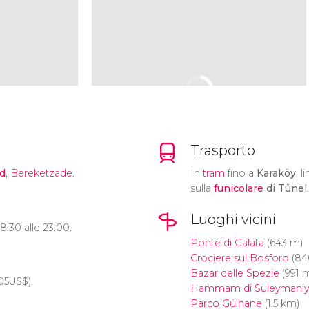
Trasporto
d
, Bereketzade.
In
tram
fino a
Karaköy
, l
sulla
funicolare
di Tünel
.
Luoghi vicini
e 8:30 alle 23:00.
Ponte di Galata
(643 m)
Crociere sul Bosforo
(84
Bazar delle Spezie
(991 
05
US$
).
Hammam di Suleymaniy
Parco Gülhane
(1.5 km)