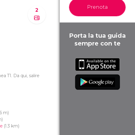
Prenota
2
Porta la tua guida
sempre con te
inea T1. Da qui, salire
6 m)
m)
e
(1.3 km)