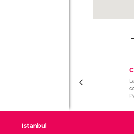
C
La
c
P
un
im
Istanbul