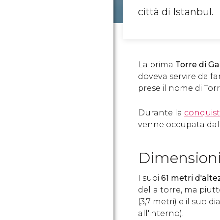
città di Istanbul.
La prima
Torre di Ga
doveva servire da fa
prese il nome di Torre
Durante la
conquist
venne occupata da
Dimension
I suoi
61 metri d'alte
della torre, ma piut
(3,7 metri) e il suo d
all'interno).