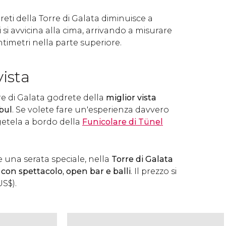
reti della Torre di Galata diminuisce a
i avvicina alla cima, arrivando a misurare
imetri nella parte superiore.
vista
re di Galata godrete della
miglior vista
bul
. Se volete fare un'esperienza davvero
etela a bordo della
Funicolare di Tünel
e una serata speciale, nella
Torre di Galata
con spettacolo, open bar e balli
. Il prezzo si
US$
).