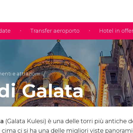
idate
Transfer aeroporto
Hotel in offe
nti e attrazioni
di Galata
ta
(Galata Kulesi) è una delle torri più antiche d
cima ci si ha una delle migliori viste panorami