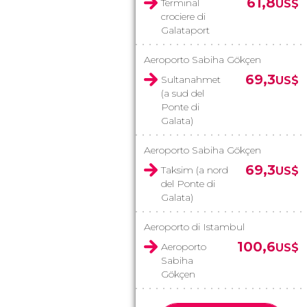
61,8
Terminal
US$
crociere di
Galataport
Aeroporto Sabiha Gökçen
69,3
Sultanahmet
US$
(a sud del
Ponte di
Galata)
Aeroporto Sabiha Gökçen
69,3
Taksim (a nord
US$
del Ponte di
Galata)
Aeroporto di Istambul
100,6
Aeroporto
US$
Sabiha
Gökçen