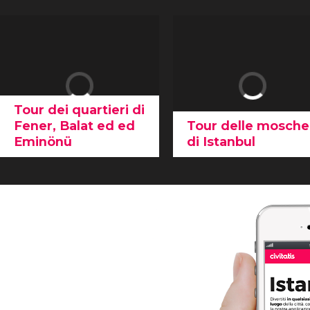
Tour dei quartieri di
Fener, Balat ed ed
Tour delle mosch
Eminönü
di Istanbul
Santa Sofia, la Mosche
Volete scoprire l'anima
Blu e la Moschea di
multiculturale di Istanbul?
Solimano
non aspettano
In questo
tour di Fener,
che voi: in questo tour,
Balat ed ed Eminönü
, vi
visiteremo i monumenti
tufferemo in un mosaico di
religiosi più importanti
colori e tradizioni. Venite?
della
Città Vecchia
.