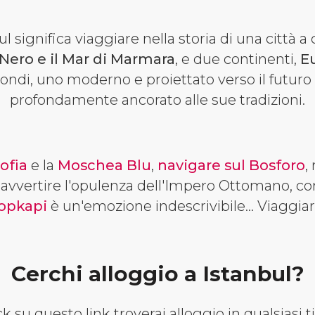
l significa viaggiare nella storia di una città a 
 Nero e il Mar di Marmara
, e due continenti,
E
ndi, uno moderno e proiettato verso il futuro 
profondamente ancorato alle sue tradizioni.
ofia
e la
Moschea Blu
,
navigare sul Bosforo
,
avvertire l'opulenza dell'Impero Ottomano, c
opkapi
è un'emozione indescrivibile... Viaggia
Cerchi alloggio a Istanbul?
k su questo link troverai alloggio in qualsiasi ti