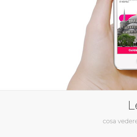
L
cosa veder