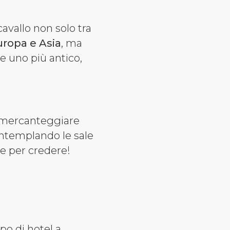
cavallo non solo tra
uropa e Asia
, ma
e uno più antico,
 mercanteggiare
ontemplando le sale
re per credere!
po di hotel a