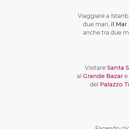
Viaggiare a Istanbu
due mari,
il Mar
anche tra due mo
Visitare
Santa S
al
Grande Bazar
e 
del
Palazzo T
Facendo clic