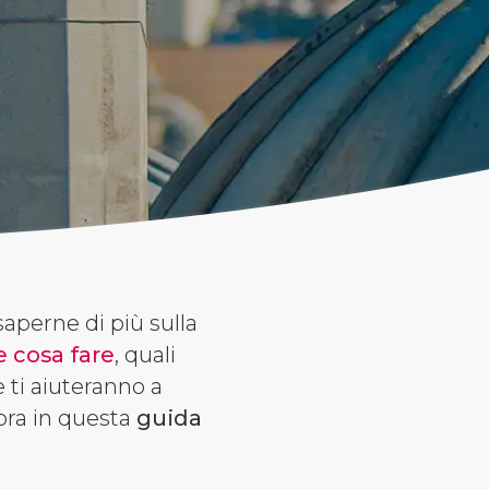
 saperne di più sulla
e cosa fare
, quali
 ti aiuteranno a
cora in questa
guida