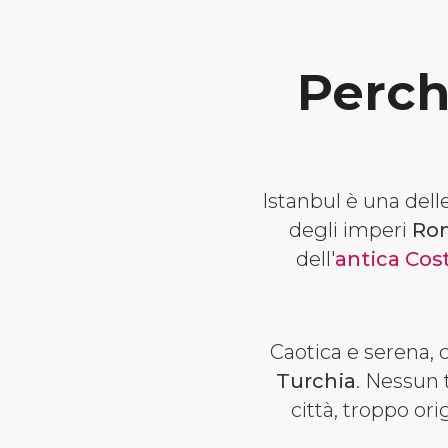
Perch
Istanbul è una delle
degli imperi
Rom
dell'
antica Cos
Caotica e serena, co
Turchia
. Nessun 
città, troppo or