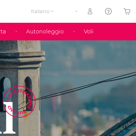
Italiano
rta
Autonoleggio
Voli
Il tuo carrello è vuoto
l