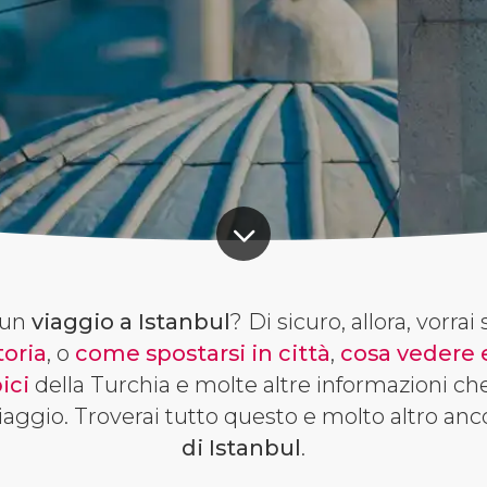
 un
viaggio a Istanbul
? Di sicuro, allora, vorrai
toria
, o
come spostarsi in città
,
cosa vedere 
pici
della Turchia e molte altre informazioni che
viaggio. Troverai tutto questo e molto altro an
di Istanbul
.