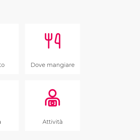
to
Dove mangiare
a
Attività