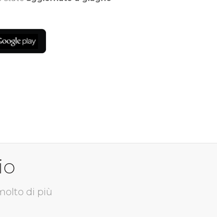
io
molto di più