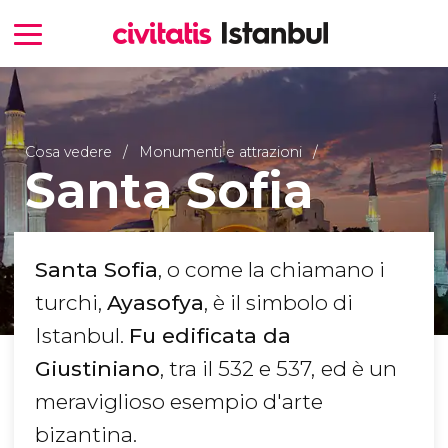
Cosa vedere
Monumenti e attrazioni
Santa Sofia
Santa Sofia
, o come la chiamano i
turchi,
Ayasofya
, è il simbolo di
Istanbul.
Fu edificata da
Giustiniano
, tra il 532 e 537,
ed è un
meraviglioso esempio d'arte
bizantina.