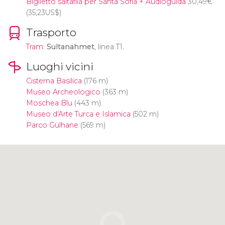
Biglietto saltafila per Santa Sofia + Audioguida
30,49
€
(35,23
US$
)
Trasporto
Tram
:
Sultanahmet
, linea T1.
Luoghi vicini
Cisterna Basilica
(176 m)
Museo Archeologico
(363 m)
Moschea Blu
(443 m)
Museo d'Arte Turca e Islamica
(502 m)
Parco Gülhane
(569 m)
Clicca per usare la mappa