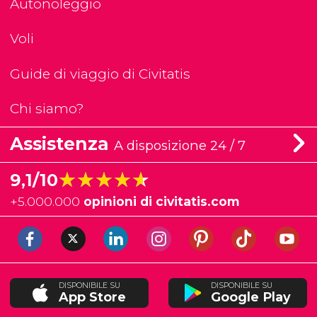
Autonoleggio
Voli
Guide di viaggio di Civitatis
Chi siamo?
Assistenza
A disposizione 24 / 7
★★★★★
★★★★★
9,1/10
+
5.000.000
opinioni di civitatis.com
DISPONIBILE SU
DISPONIBILE SU
App Store
Google Play