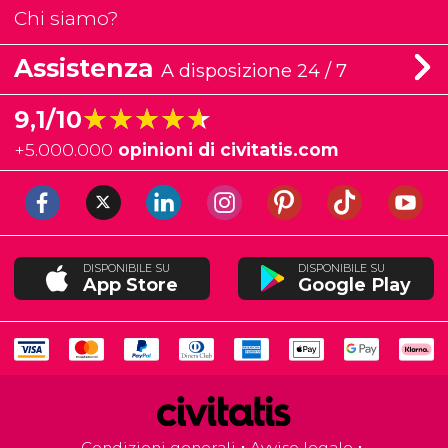
Chi siamo?
Assistenza
A disposizione 24 / 7
★★★★★
★★★★★
9,1/10
+
5.000.000
opinioni di civitatis.com
DISPONIBILE SU
DISPONIBILE SU
App Store
Google Play
Condizioni generali
Avviso legale