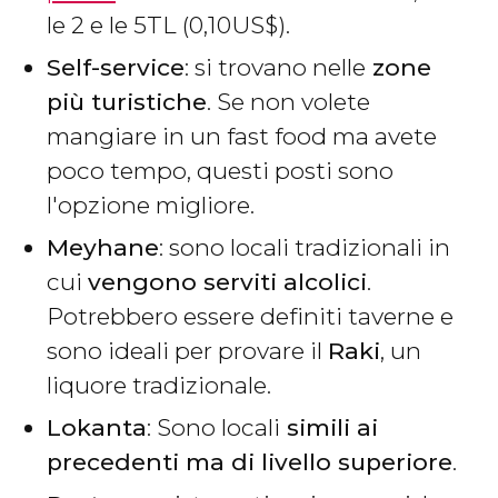
le 2 e le 5
TL
(0,10
US$
).
Self-service
: si trovano nelle
zone
più turistiche
. Se non volete
mangiare in un fast food ma avete
poco tempo, questi posti sono
l'opzione migliore.
Meyhane
: sono locali tradizionali in
cui
vengono serviti alcolici
.
Potrebbero essere definiti taverne e
sono ideali per provare il
Raki
, un
liquore tradizionale.
Lokanta
: Sono locali
simili ai
precedenti ma di livello superiore
.