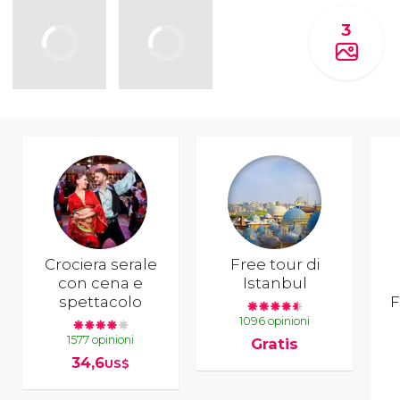
3
Crociera serale
Free tour di
con cena e
Istanbul
spettacolo
F
1096 opinioni
1577 opinioni
Gratis
34,6
US$