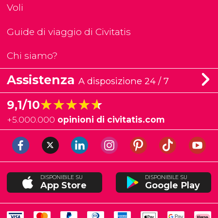
Voli
Guide di viaggio di Civitatis
Chi siamo?
Assistenza
A disposizione 24 / 7
★★★★★
★★★★★
9,1/10
+
5.000.000
opinioni di civitatis.com
DISPONIBILE SU
DISPONIBILE SU
App Store
Google Play