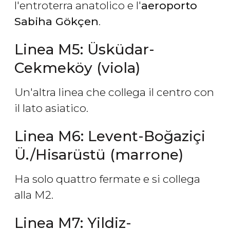
l'entroterra anatolico e l'
aeroporto
Sabiha Gökçen
.
Linea M5: Üsküdar-
Cekmeköy (viola)
Un'altra linea che collega il centro con
il lato asiatico.
Linea M6: Levent-Boğaziçi
Ü./Hisarüstü (marrone)
Ha solo quattro fermate e si collega
alla M2.
Linea M7: Yildiz-