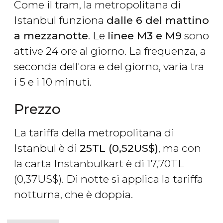
Come il tram, la metropolitana di
Istanbul funziona
dalle 6 del mattino
a mezzanotte
. Le
linee M3 e M9
sono
attive 24 ore al giorno. La frequenza, a
seconda dell'ora e del giorno, varia tra
i 5 e i 10 minuti.
Prezzo
La tariffa della metropolitana di
Istanbul è di
25
TL
(0,52
US$
)
, ma con
la carta Instanbulkart è di 17,70
TL
(0,37
US$
). Di notte si applica la tariffa
notturna, che è doppia.