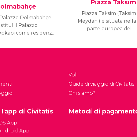
Piazza Taksim
olmabahçe
Piazza Taksim (Taksim
l Palazzo Dolmabahçe
Meydani) è situata nella
stituì il Palazzo
parte europea della
opkapi come residenza
città, in un importante
i sultani dal 1856 fino
distretto commerciale e
 1924, anno in cui
turistico, molto noto per
nne abolito il califfato.
i suoi ristoranti, negozi e
hotel.
Voli
menti
Guide di viaggio di Civitatis
eggio
Chi siamo?
 l'app di Civitatis
Metodi di pagament
iOS App
Android App