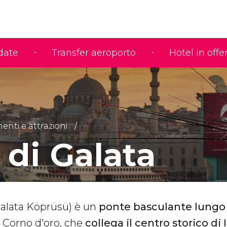
idate
Transfer aeroporto
Hotel in offe
nti e attrazioni
 di Galata
Galata Köprüsü) è un
ponte
basculante lungo
ul Corno d'oro, che
collega il centro storico di