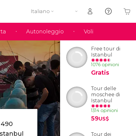
Italiano
rta
Autonoleggio
Voli
Il tuo carrello è vuoto
Free tour di
Istanbul
1076 opinioni
Gratis
Tour delle
moschee di
Istanbul
1314 opinioni
59
US$
 490
 Istanbul
Tour dei