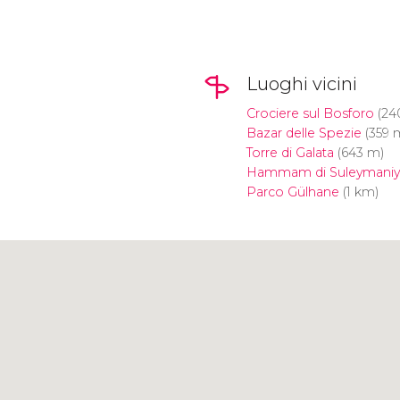
Luoghi vicini
Crociere sul Bosforo
(24
Bazar delle Spezie
(359 
Torre di Galata
(643 m)
Hammam di Suleymaniy
Parco Gülhane
(1 km)
Clicca per usare la mappa