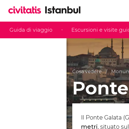
Guida di viaggio
Escursioni e visite gu
Cosa vedere
Monume
Ponte
Il Ponte Galata (
metri
, situato s