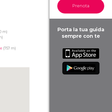
Prenota
Porta la tua guida
0 m)
sempre con te
m)
e
(757 m)