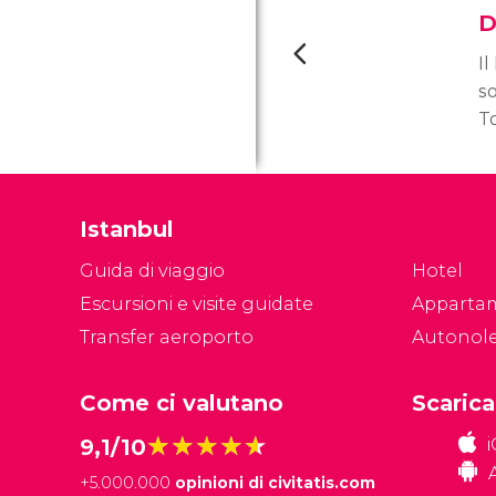
D
I
so
T
de
al
ve
Istanbul
Guida di viaggio
Hotel
Escursioni e visite guidate
Apparta
Transfer aeroporto
Autonol
Come ci valutano
Scarica
★★★★★
★★★★★
9,1/10
+
5.000.000
opinioni di civitatis.com