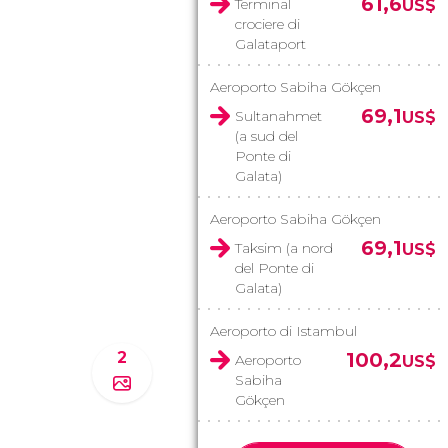
61,6
Terminal
US$
crociere di
Galataport
Aeroporto Sabiha Gökçen
69,1
Sultanahmet
US$
(a sud del
Ponte di
Galata)
Aeroporto Sabiha Gökçen
69,1
Taksim (a nord
US$
del Ponte di
Galata)
Aeroporto di Istambul
2
100,2
Aeroporto
US$
Sabiha
Gökçen