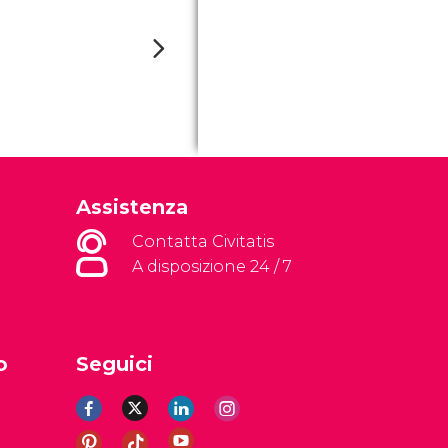
Assistenza
Contatta Civitatis
A disposizione 24 / 7
o
Seguici