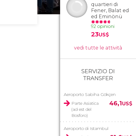
quartieri di
Fener, Balat ed
ed Eminönü
92 opinioni
23
US$
vedi tutte le attività
SERVIZIO DI
TRANSFER
Aeroporto Sabiha Gökçen
46,1
Parte Asiatica
US$
(ad est del
Bosforo)
Aeroporto di Istambul