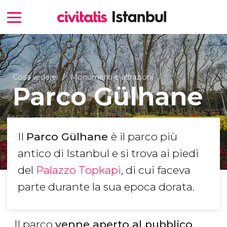
Cosa vedere
Monumenti e attrazioni
Parco Gülhane
Il
Parco Gülhane
è il parco più
antico di Istanbul e si trova ai piedi
del
Palazzo Topkapi
, di cui faceva
parte durante la sua epoca dorata.
Il parco
venne aperto al pubblico